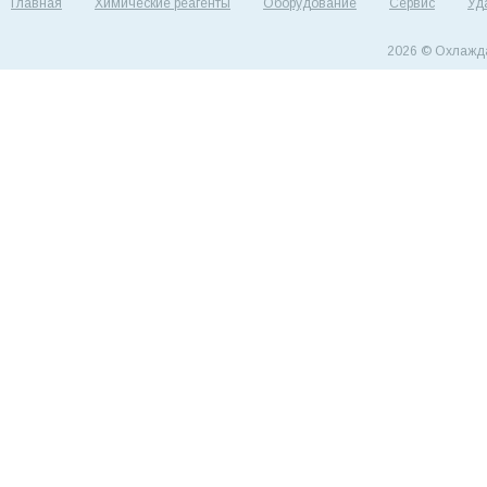
Главная
Химические реагенты
Оборудование
Сервис
Уд
2026 © Охлажд