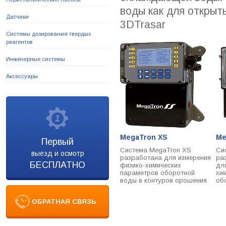
воды как для открыты
Датчики
3DTrasar
Системы дозирования твердых
реагентов
Инженерные системы
Аксессуары
MegaTron XS
Me
Первый
Система MegaTron XS
Си
выезд и осмотр
разработана для измерения
ра
БЕСПЛАТНО
физико-химических
дл
параметров оборотной
хи
воды в контуров орошения
об
ОБРАТНАЯ СВЯЗЬ